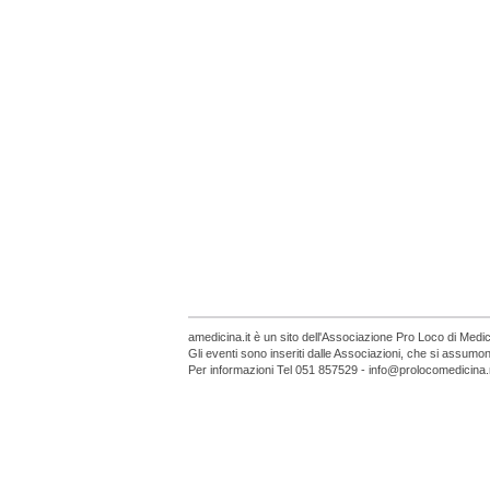
amedicina.it è un sito dell'Associazione Pro Loco di Medi
Gli eventi sono inseriti dalle Associazioni, che si assumo
Per informazioni Tel 051 857529 - info@prolocomedicina.